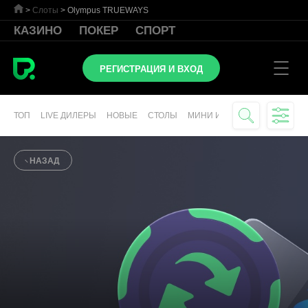
>
Слоты
>
Olympus TRUEWAYS
КАЗИНО
ПОКЕР
СПОРТ
РЕГИСТРАЦИЯ И ВХОД
ТОП
LIVE ДИЛЕРЫ
НОВЫЕ
СТОЛЫ
МИНИ ИГРЫ
СЛОТЫ
ВИР
НАЗАД