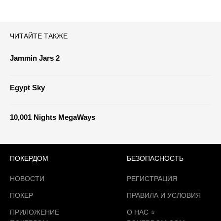
ЧИТАЙТЕ ТАКЖЕ
Jammin Jars 2
Egypt Sky
10,001 Nights MegaWays
ПОКЕРДОМ
БЕЗОПАСНОСТЬ
НОВОСТИ
РЕГИСТРАЦИЯ
ПОКЕР
ПРАВИЛА И УСЛОВИЯ
ПРИЛОЖЕНИЕ
О НАС ⭐️