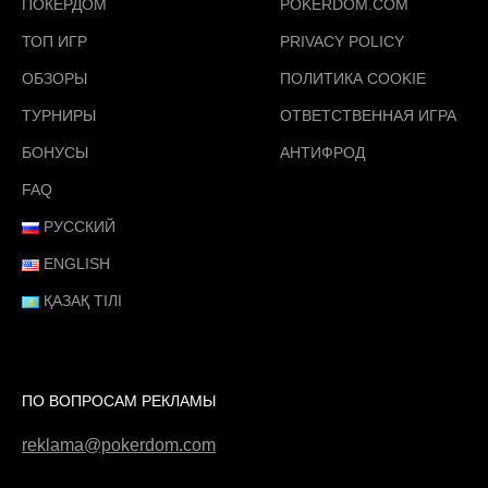
ПОКЕРДОМ
POKERDOM.COM
ТОП ИГР
PRIVACY POLICY
ОБЗОРЫ
ПОЛИТИКА COOKIE
ТУРНИРЫ
ОТВЕТСТВЕННАЯ ИГРА
БОНУСЫ
АНТИФРОД
FAQ
РУССКИЙ
ENGLISH
ҚАЗАҚ ТІЛІ
ПО ВОПРОСАМ РЕКЛАМЫ
reklama@pokerdom.com