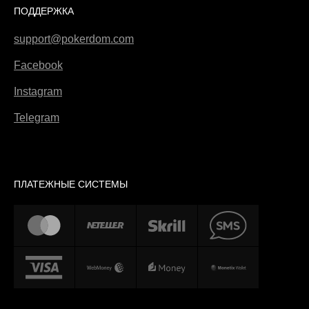
ПОДДЕРЖКА
support@pokerdom.com
Facebook
Instagram
Telegram
ПЛАТЕЖНЫЕ СИСТЕМЫ