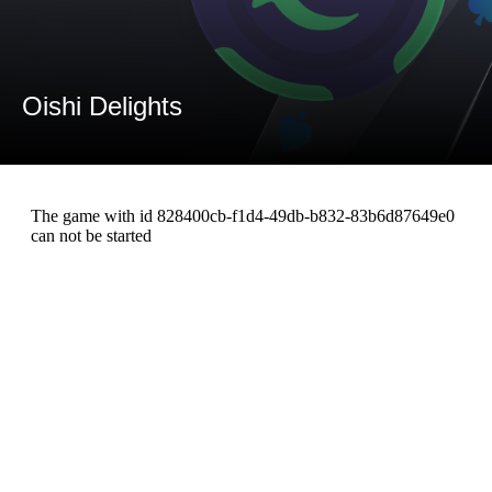
Oishi Delights