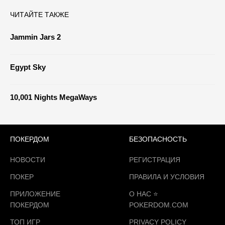
ЧИТАЙТЕ ТАКЖЕ
Jammin Jars 2
Egypt Sky
10,001 Nights MegaWays
ПОКЕРДОМ
БЕЗОПАСНОСТЬ
НОВОСТИ
РЕГИСТРАЦИЯ
ПОКЕР
ПРАВИЛА И УСЛОВИЯ
ПРИЛОЖЕНИЕ
О НАС ⭐️
ПОКЕРДОМ
POKERDOM.COM
ТОП ИГР
PRIVACY POLICY