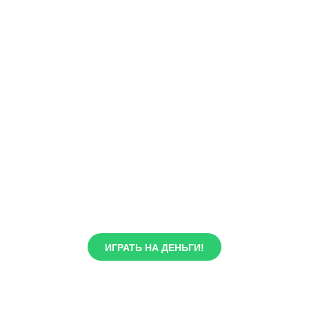
ИГРАТЬ НА ДЕНЬГИ!