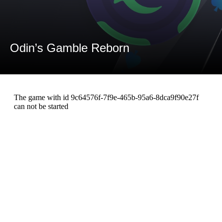
Odin’s Gamble Reborn