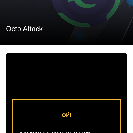
Octo Attack