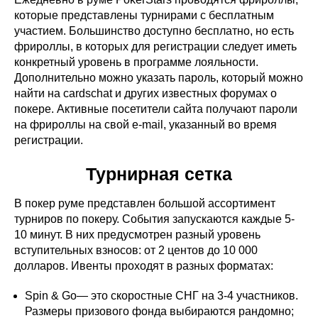
которые представлены турнирами с бесплатным
участием. Большинство доступно бесплатно, но есть
фрироллы, в которых для регистрации следует иметь
конкретный уровень в программе лояльности.
Дополнительно можно указать пароль, который можно
найти на
cardschat
и других известных форумах о
покере. Активные посетители сайта получают пароли
на фрироллы на свой e-mail, указанный во время
регистрации.
Турнирная сетка
В покер руме представлен большой ассортимент
турниров по покеру. События запускаются каждые 5-
10 минут. В них предусмотрен разный уровень
вступительных взносов: от 2 центов до 10 000
долларов. Ивенты проходят в разных форматах:
Spin & Go—
это скоростные СНГ на 3-4 участников.
Размеры призового фонда выбираются рандомно;