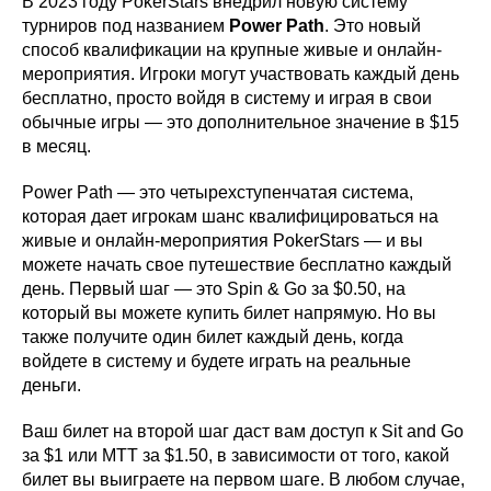
В 2023 году PokerStars внедрил новую систему
турниров под названием
Power Path
. Это новый
способ квалификации на крупные живые и онлайн-
мероприятия. Игроки могут участвовать каждый день
бесплатно, просто войдя в систему и играя в свои
обычные игры — это дополнительное значение в $15
в месяц.
Power Path — это четырехступенчатая система,
которая дает игрокам шанс квалифицироваться на
живые и онлайн-мероприятия PokerStars — и вы
можете начать свое путешествие бесплатно каждый
день. Первый шаг — это Spin & Go за $0.50, на
который вы можете купить билет напрямую. Но вы
также получите один билет каждый день, когда
войдете в систему и будете играть на реальные
деньги.
Ваш билет на второй шаг даст вам доступ к Sit and Go
за $1 или MTT за $1.50, в зависимости от того, какой
билет вы выиграете на первом шаге. В любом случае,