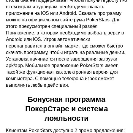
столы она не поддерживает. Чтобы получить доступ ко
всем играм и турнирам, необходимо скачать
приложение на IOS или Android. Скачать программу
можно на официальном сайте рума PokerStars. Для
этого предусмотрен специальный раздел
Приложение, в котором необходимо выбрать версию
Android или IOS. Игрок автоматически
перенаправится в онлайн маркет, где сможет быстро
скачать программу, чтобы играть на реальные деньги.
Установка начинается после завершения загрузки
apk/app. Мобильное приложение PokerStars имеет
такой же функционал, как электронная версия для
компьютера. С помощью телефона игрок сможет
выполнять любые действия.
Бонусная программа
ПокерСтарс и система
лояльности
Клиентам PokerStars доступно 2 промо предложения: