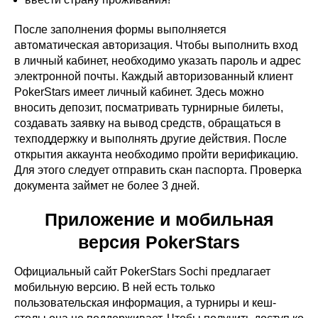
После заполнения формы выполняется
автоматическая авторизация. Чтобы выполнить вход
в личный кабинет, необходимо указать пароль и адрес
электронной почты. Каждый авторизованный клиент
PokerStars имеет личный кабинет. Здесь можно
вносить депозит, посматривать турнирные билеты,
создавать заявку на вывод средств, обращаться в
техподдержку и выполнять другие действия. После
открытия аккаунта необходимо пройти верификацию.
Для этого следует отправить скан паспорта. Проверка
документа займет не более 3 дней.
Приложение и мобильная
версия PokerStars
Официальный сайт PokerStars Sochi предлагает
мобильную версию. В ней есть только
пользовательская информация, а турниры и кеш-