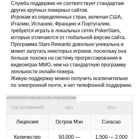
Служба поддержки не соответствует стандартам
других крупных покерных сайтов.
Игрокам из определенных стран, включая США,
Италию, Испанию, Францию и Португалию,
требуется играть в локальных сетях PokerStars,
которые отличаются от глобальной версии сайта.
Программа Stars Rewards довольно уникальна и
может запутать некоторых игроков, поскольку она
больше похожа на систему прогрессирования в
видеоиграх MMO, чем на стандартную программу
лояльности онлайн-покера.
Живую поддержку можно получить исключительно
по электронной почте, и нет телефонной поддержки.
КРИТЕРИЙ
POKERSTARS
POKERDOM
ГОД ОСНОВАНИЯ
2001
2014
Лицензия
Остров Мэн
Curacao
Количество
50,000 —
1,500 — 2,000