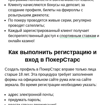
Клиенту начисляются бонусы на депозит, за
создание профиля, билеты на фрироллы с
розыгрышем джекпота;
По покеру проводятся живые серии, регулярно
проводят сателлиты;
Каждый зарегистрированный клиент получает
беспрепятственный доступ к
спортивным ставкам
и
онлайн казино!
Как выполнить регистрацию и
вход в ПокерСтарс
Создать профиль в ПокерСтарс вправе только лица
старше 18 лет. Эта процедура требует заполнения
формы на официальном сайте рума или на сайте
зеркала. Во время регистрации необходимо указать:
адрес электронной почты;
придумать пароль;
ввести страну проживания!