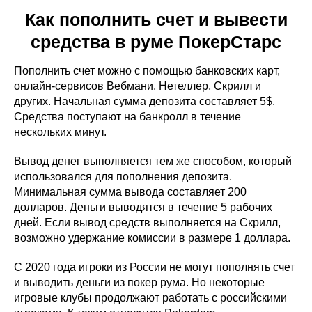
Как пополнить счет и вывести
средства в руме ПокерСтарс
Пополнить счет можно с помощью банковских карт,
онлайн-сервисов Вебмани, Нетеллер, Скрилл и
других. Начальная сумма депозита составляет 5$.
Средства поступают на банкролл в течение
нескольких минут.
Вывод денег выполняется тем же способом, который
использовался для пополнения депозита.
Минимальная сумма вывода составляет 200
долларов. Деньги выводятся в течение 5 рабочих
дней. Если вывод средств выполняется на Скрилл,
возможно удержание комиссии в размере 1 доллара.
С 2020 года игроки из России не могут пополнять счет
и выводить деньги из покер рума. Но некоторые
игровые клубы продолжают работать с российскими