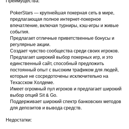
Преимущества:
PokerStars — крупнейшая покерная сеть в мире,
предлагающая полное интернет-покерное
впечатление, включая турниры, кэш-игры и живые
события.
Предлагает отличные приветственные бонусы и
регулярные акции.
Создает чувство сообщества среди своих игроков.
Предлагает широкий выбор покерных игр, и это
единственный сайт, способный предложить
постоянный опыт с высоким трафиком для людей,
которые не сосредоточены исключительно на
Техасском Холдеме.
Имеет огромный пул игроков и предлагает широкий
выбор опций Sit & Go.
Поддерживает широкий спектр банковских методов
для депозитов и вывода средств.
Недостатки: