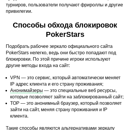
турниров, пользователи получают фрироллы и другие
привилегии.
Способы обхода блокировок
PokerStars
Подобрать рабочее зеркало официального сайта
PokerStars нелегко, ведь они быстро попадают под
блокировки. По этой причине игроки используют
другие методы входа на сайт:
VPN — это сервис, который автоматически меняет
IP адрес клиента и его страну проживания;
Анонимайзеры
— это специальные веб ресурсы,
которые позволяют зайти на заблокированный сайт;
ТОР — это анонимный браузер, который позволяет
зайти на сайт, меняя страну проживания и IP
клиента.
Такие способы являются альтернативами зеркалу