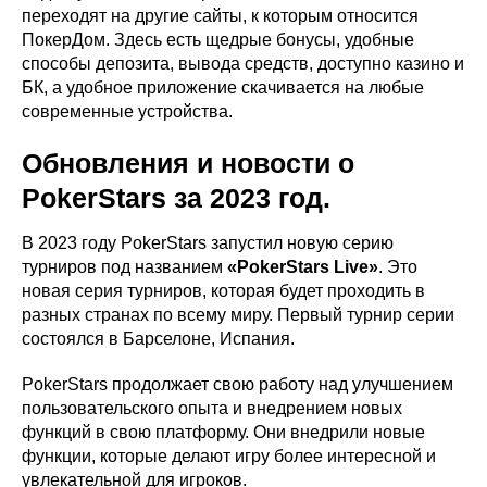
переходят на другие сайты, к которым относится
ПокерДом. Здесь есть щедрые бонусы, удобные
способы депозита, вывода средств, доступно казино и
БК, а удобное приложение скачивается на любые
современные устройства.
Обновления и новости о
PokerStars за 2023 год.
В 2023 году PokerStars запустил новую серию
турниров под названием
«PokerStars Live»
. Это
новая серия турниров, которая будет проходить в
разных странах по всему миру. Первый турнир серии
состоялся в Барселоне, Испания.
PokerStars продолжает свою работу над улучшением
пользовательского опыта и внедрением новых
функций в свою платформу. Они внедрили новые
функции, которые делают игру более интересной и
увлекательной для игроков.