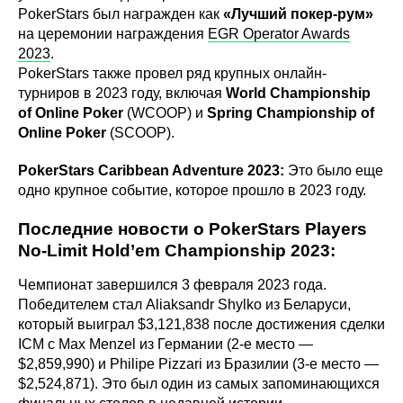
PokerStars был награжден как
«Лучший покер-рум»
на церемонии награждения
EGR Operator Awards
2023
.
PokerStars также провел ряд крупных онлайн-
турниров в 2023 году, включая
World Championship
of Online Poker
(WCOOP) и
Spring Championship of
Online Poker
(SCOOP).
PokerStars Caribbean Adventure 2023:
Это было еще
одно крупное событие, которое прошло в 2023 году.
Последние новости о
PokerStars Players
No-Limit Hold’em Championship 2023
:
Чемпионат завершился 3 февраля 2023 года.
Победителем стал Aliaksandr Shylko из Беларуси,
который выиграл $3,121,838 после достижения сделки
ICM с Max Menzel из Германии (2-е место —
$2,859,990) и Philipe Pizzari из Бразилии (3-е место —
$2,524,871). Это был один из самых запоминающихся