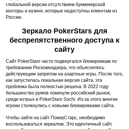
глобальной версии отсутствием букмекерской
конторы и казино, которые недоступны клиентам из
России.
Зеркало PokerStars для
беспрепятственного доступа к
сайту
Сайт PokerStars часто подвергался блокировкам по
требованию Роскомнадзора, что объяснялось
действующим запретом на азартные игры. После того,
как запустилась локальная версия сайта, эта
проблема была полностью решена. В 2022 году
большинство румов покинули российский рынок,
среди котрых и PokerStars Sochi. Из-за этого многие
игроки столкнулись с новыми блокировками сайта.
Чтобы зайти на сайт ПокерСтарс, необходимо
воспользоваться зеркалом. Это идентичный сайт,