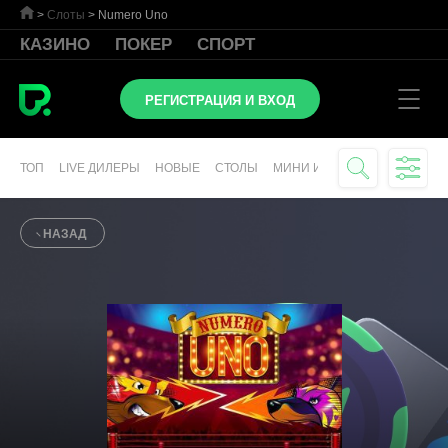
>
Слоты
>
Numero Uno
КАЗИНО
ПОКЕР
СПОРТ
РЕГИСТРАЦИЯ И ВХОД
ТОП
LIVE ДИЛЕРЫ
НОВЫЕ
СТОЛЫ
МИНИ ИГРЫ
СЛОТЫ
ВИР
НАЗАД