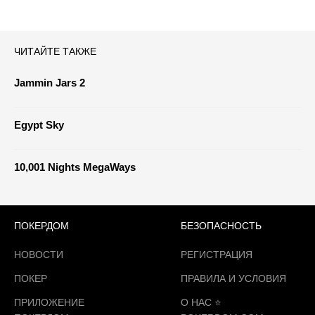
ЧИТАЙТЕ ТАКЖЕ
Jammin Jars 2
Egypt Sky
10,001 Nights MegaWays
ПОКЕРДОМ
БЕЗОПАСНОСТЬ
НОВОСТИ
РЕГИСТРАЦИЯ
ПОКЕР
ПРАВИЛА И УСЛОВИЯ
ПРИЛОЖЕНИЕ
О НАС ⭐️