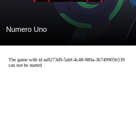
Numero Uno