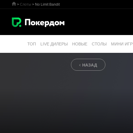
>
Слоты
>
No Limit Bandit
ТОП
LIVE ДИЛЕРЫ
НОВЫЕ
СТОЛЫ
МИНИ ИГ
НАЗАД