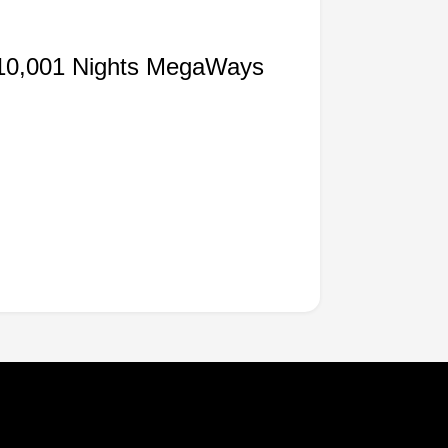
10,001 Nights MegaWays