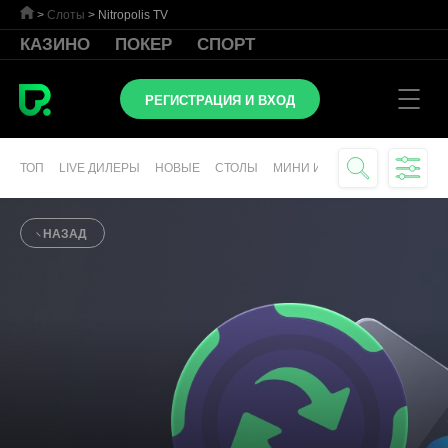
>
Слоты
>
Nitropolis TV
КАЗИНО
ПОКЕР
СПОРТ
РЕГИСТРАЦИЯ И ВХОД
ТОП
LIVE ДИЛЕРЫ
НОВЫЕ
СТОЛЫ
МИНИ ИГРЫ
СЛОТЫ
ВИР
НАЗАД