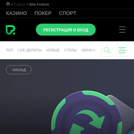
>
Слоты
>
Nile Fortune
КАЗИНО
ПОКЕР
СПОРТ
РЕГИСТРАЦИЯ И ВХОД
ТОП
LIVE ДИЛЕРЫ
НОВЫЕ
СТОЛЫ
МИНИ ИГРЫ
СЛОТЫ
ВИР
НАЗАД