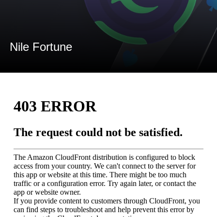
Nile Fortune