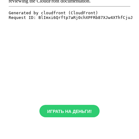
ИГРАТЬ НА ДЕНЬГИ!