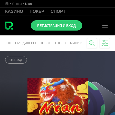
>
Слоты
>
Nian
КАЗИНО
ПОКЕР
СПОРТ
РЕГИСТРАЦИЯ И ВХОД
ТОП
LIVE ДИЛЕРЫ
НОВЫЕ
СТОЛЫ
МИНИ ИГРЫ
СЛОТЫ
ВИР
НАЗАД