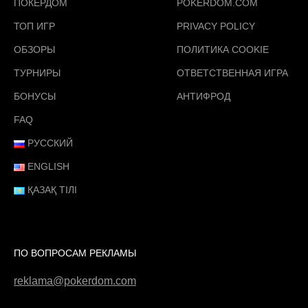
ПОКЕРДОМ
POKERDOM.COM
ТОП ИГР
PRIVACY POLICY
ОБЗОРЫ
ПОЛИТИКА COOKIE
ТУРНИРЫ
ОТВЕТСТВЕННАЯ ИГРА
БОНУСЫ
АНТИФРОД
FAQ
РУССКИЙ
ENGLISH
ҚАЗАҚ ТІЛІ
ПО ВОПРОСАМ РЕКЛАМЫ
reklama@pokerdom.com