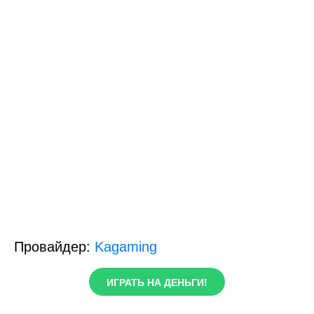
Провайдер:
Kagaming
ИГРАТЬ НА ДЕНЬГИ!