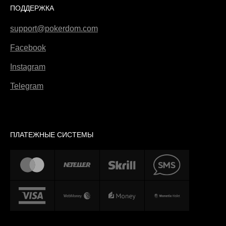
ПОДДЕРЖКА
support@pokerdom.com
Facebook
Instagram
Telegram
ПЛАТЕЖНЫЕ СИСТЕМЫ