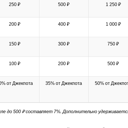
250 ₽
500 ₽
1 250 ₽
200 ₽
400 ₽
1 000 ₽
150 ₽
300 ₽
750 ₽
100 ₽
200 ₽
500 ₽
0% от Джекпота
35% от Джекпота
50% от Джекпо
ле до 500 ₽ составляет 7%. Дополнительно удерживается