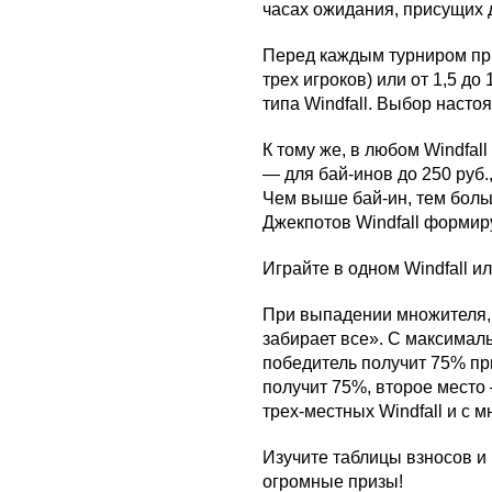
часах ожидания, присущих 
Перед каждым турниром при
трех игроков) или от 1,5 до
типа Windfall. Выбор насто
К тому же, в любом Windfal
— для бай-инов до 250 руб.,
Чем выше бай-ин, тем боль
Джекпотов Windfall формир
Играйте в одном Windfall и
При выпадении множителя, 
забирает все». С максимал
победитель получит 75% пр
получит 75%, второе место
трех-местных Windfall и с мн
Изучите таблицы взносов 
огромные призы!