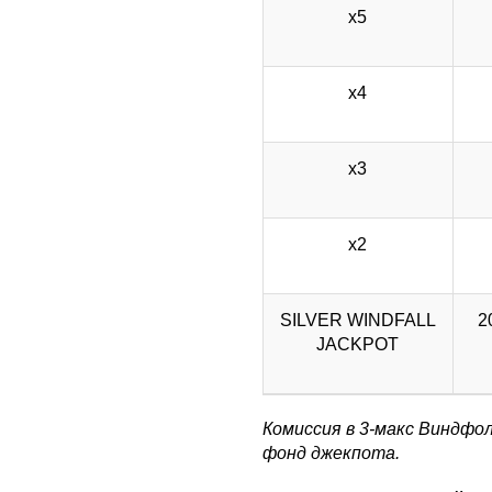
х5
х4
х3
х2
SILVER WINDFALL
2
JACKPOT
Комиссия в 3-макс Виндфол
фонд джекпота.