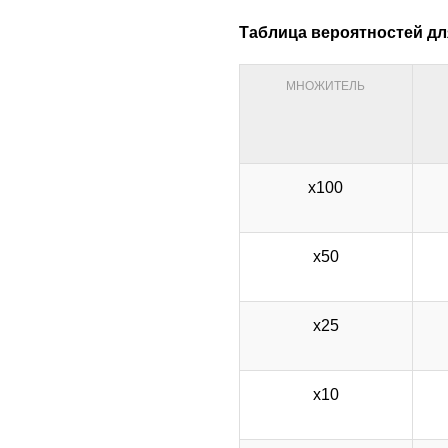
Таблица вероятностей дл
МНОЖИТЕЛЬ
х100
х50
х25
х10