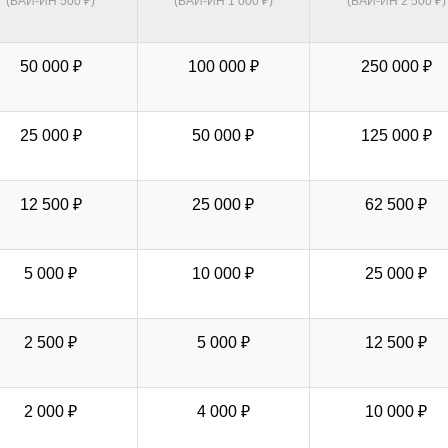
(БАЙ-ИН 500 ₽)
(БАЙ-ИН 1 000 ₽)
(БАЙ-ИН 2 500 ₽)
50 000 ₽
100 000 ₽
250 000 ₽
25 000 ₽
50 000 ₽
125 000 ₽
12 500 ₽
25 000 ₽
62 500 ₽
5 000 ₽
10 000 ₽
25 000 ₽
2 500 ₽
5 000 ₽
12 500 ₽
2 000 ₽
4 000 ₽
10 000 ₽