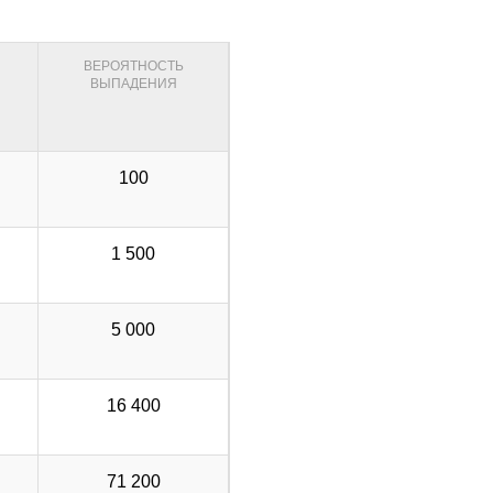
ВЕРОЯТНОСТЬ
ВЫПАДЕНИЯ
100
1 500
5 000
16 400
71 200