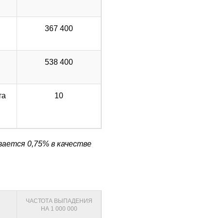
367 400
538 400
та
10
вается 0,75% в качестве
ЧАСТОТА ВЫПАДЕНИЯ
НА 1 000 000