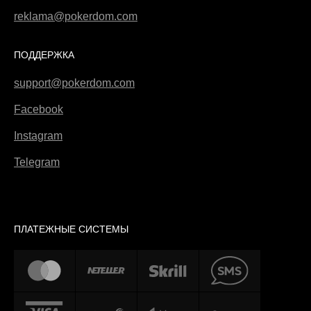
reklama@pokerdom.com
ПОДДЕРЖКА
support@pokerdom.com
Facebook
Instagram
Telegram
ПЛАТЕЖНЫЕ СИСТЕМЫ