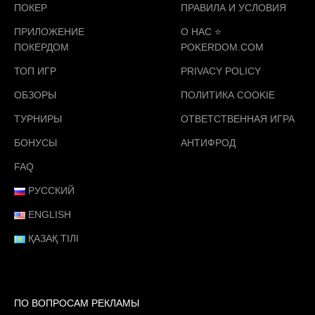
ПОКЕР
ПРАВИЛА И УСЛОВИЯ
ПРИЛОЖЕНИЕ
О НАС ⭐️
ПОКЕРДОМ
POKERDOM.COM
ТОП ИГР
PRIVACY POLICY
ОБЗОРЫ
ПОЛИТИКА COOKIE
ТУРНИРЫ
ОТВЕТСТВЕННАЯ ИГРА
БОНУСЫ
АНТИФРОД
FAQ
РУССКИЙ
ENGLISH
ҚАЗАҚ ТІЛІ
ПО ВОПРОСАМ РЕКЛАМЫ