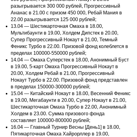
разыгрывается 300 000 рублей, Прогрессивный
Ананас в 21.00 с призом 450 000, Ребай Мания в
22.00 разыгрывается 125 000 рублей;
13.04 — Шестикарточная Омаха в 18.00,
Мультибаунти в 19.00, Холдем Дипстек в 20.00,
Супер Прогрессивный Нокаут в 21.00, Темный
Феникс Турбо в 22.00. Призовой фонд колеблется в
пределах 100000-550000 рублей;
14.04 — Омаха Суперстек в 18.00, Анонимный Буст
в 19.00, 5-карт Омаха Прогрессивный Нокаут в
20.00, Холдем Ребай в 21.00, Прогрессивный
Нокаут Турбо в 22.00. Призовой фонд представлен
в пределах 150000-300000 рублей;
15.04 — Китайский Нокаут в 18.00, Весенний Феникс
в 19.00, Мегабаунти в 20.00, Супер Нокаут в 21.00,
Шестикарточная Омаха Турбо в 22.00, Анонимный
Холдем в 23.00. Сумма призового фонда
составляет 100000-800000 рублей;
16.04 — Главный Турнир Весны [День1] в 18.00,
Пятикарточная Омаха Хайрорллер в 19.00,