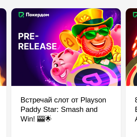
Встречай слот от Playson
Paddy Star: Smash and
Win! 🎰🌟