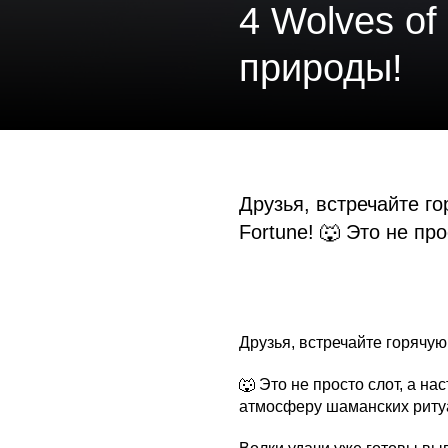
4 Wolves o
природы!
Друзья, встречайте го
Fortune! 🐺 Это не п
Друзья, встречайте горячу
🐺 Это не просто слот, а н
атмосферу шаманских ритуа