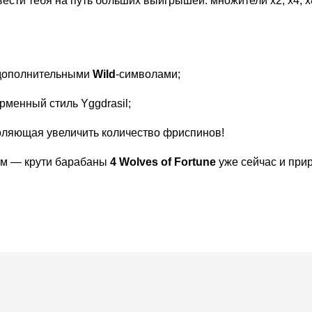
вести тебя на путь больших выигрышей: множители x2, x4, 
 дополнительными
Wild
-символами;
менный стиль Yggdrasil;
воляющая увеличить количество фриспинов!
ым — крути барабаны
4 Wolves of Fortune
уже сейчас и прир