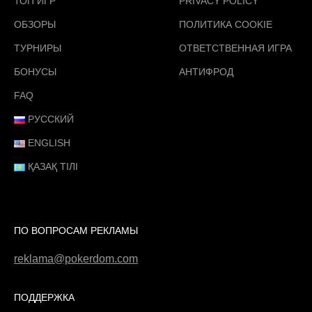
ТОП ИГР
PRIVACY POLICY
ОБЗОРЫ
ПОЛИТИКА COOKIE
ТУРНИРЫ
ОТВЕТСТВЕННАЯ ИГРА
БОНУСЫ
АНТИФРОД
FAQ
РУССКИЙ
ENGLISH
ҚАЗАҚ ТІЛІ
ПО ВОПРОСАМ РЕКЛАМЫ
reklama@pokerdom.com
ПОДДЕРЖКА