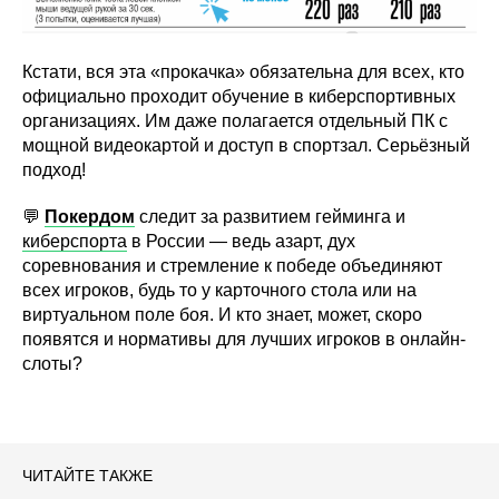
Кстати, вся эта «прокачка» обязательна для всех, кто
официально проходит обучение в киберспортивных
организациях. Им даже полагается отдельный ПК с
мощной видеокартой и доступ в спортзал. Серьёзный
подход!
💬
Покердом
следит за развитием гейминга и
киберспорта
в России — ведь азарт, дух
соревнования и стремление к победе объединяют
всех игроков, будь то у карточного стола или на
виртуальном поле боя. И кто знает, может, скоро
появятся и нормативы для лучших игроков в онлайн-
слоты?
ЧИТАЙТЕ ТАКЖЕ