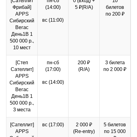
[Сателлит
пн-сб
0 (вход) +
10
Фрибай]
(14:00)
5 ₽(R/A)
билетов
APPS
по 200 ₽
вс (11:00)
Сибирский
Вегас
День1B 1
500 000 р.,
10 мест
[Степ
пн-сб
200 ₽
3 билета
Сателлит]
(17:00)
(R/A)
по 2 000 ₽
APPS
вс (14:00)
Сибирский
Вегас
День1B 1
500 000 р.,
3 места
[Сателлит]
вс (17:00)
2 000 ₽
5 билетов
APPS
(Re-entry)
по 15 000