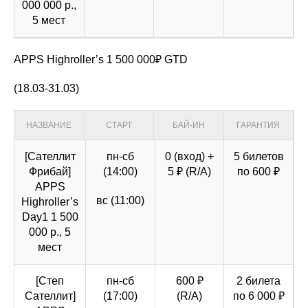
000 000 р.,
5 мест
APPS Highroller’s 1 500 000₽ GTD
(18.03-31.03)
НАЗВАНИЕ
СТАРТ
БАЙ-ИН
ГАРАНТИЯ
[Сателлит
пн-сб
0 (вход) +
5 билетов
Фрибай]
(14:00)
5 ₽ (R/A)
по 600 ₽
APPS
вс (11:00)
Highroller’s
Day1 1 500
000 р., 5
мест
[Степ
пн-сб
600 ₽
2 билета
Сателлит]
(17:00)
(R/A)
по 6 000 ₽