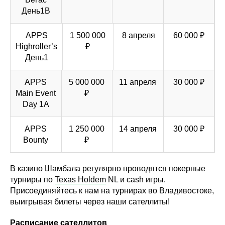
День1B
APPS
1 500 000
8 апреля
60 000 ₽
Highroller’s
₽
День1
APPS
5 000 000
11 апреля
30 000 ₽
Main Event
₽
Day 1A
APPS
1 250 000
14 апреля
30 000 ₽
Bounty
₽
В казино Шамбала регулярно проводятся покерные
турниры по
Texas Holdem
NL и cash игры.
Присоединяйтесь к нам на турнирах во Владивостоке,
выигрывая билеты через наши сателлиты!
Расписание сателлитов