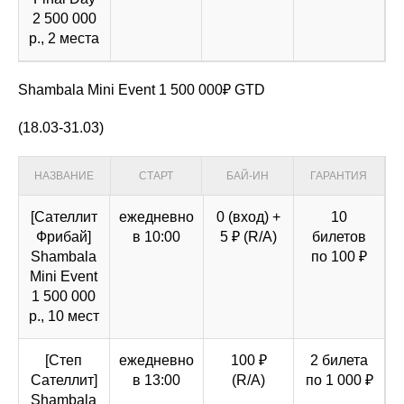
2 500 000
р., 2 места
Shambala Mini Event 1 500 000₽ GTD
(18.03-31.03)
НАЗВАНИЕ
СТАРТ
БАЙ-ИН
ГАРАНТИЯ
[Cателлит
ежедневно
0 (вход) +
10
Фрибай]
в 10:00
5 ₽ (R/A)
билетов
Shambala
по 100 ₽
Mini Event
1 500 000
р., 10 мест
[Степ
ежедневно
100 ₽
2 билета
Cателлит]
в 13:00
(R/A)
по 1 000 ₽
Shambala