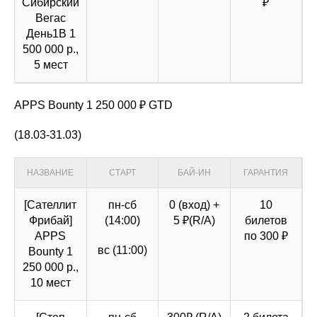
Сибирский
₽
Вегас
День1B 1
500 000 р.,
5 мест
APPS Bounty 1 250 000 ₽ GTD
(18.03-31.03)
НАЗВАНИЕ
СТАРТ
БАЙ-ИН
ГАРАНТИЯ
[Сателлит
пн-сб
0 (вход) +
10
Фрибай]
(14:00)
5 ₽(R/A)
билетов
APPS
по 300 ₽
вс (11:00)
Bounty 1
250 000 р.,
10 мест