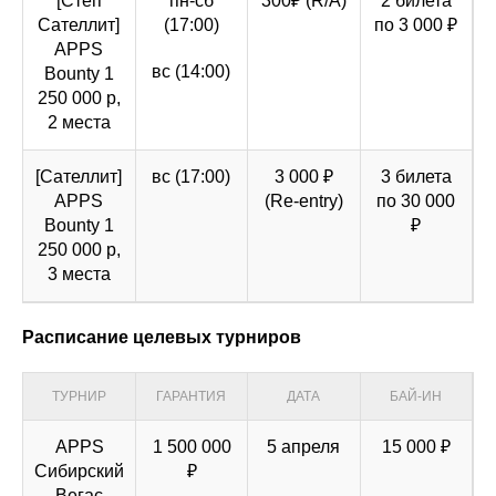
[Степ
пн-сб
300₽ (R/A)
2 билета
Сателлит]
(17:00)
по 3 000 ₽
APPS
вс (14:00)
Bounty 1
250 000 р,
2 места
[Сателлит]
вс (17:00)
3 000 ₽
3 билета
APPS
(Re-entry)
по 30 000
Bounty 1
₽
250 000 р,
3 места
Расписание целевых турниров
ТУРНИР
ГАРАНТИЯ
ДАТА
БАЙ-ИН
APPS
1 500 000
5 апреля
15 000 ₽
Сибирский
₽
Вегас