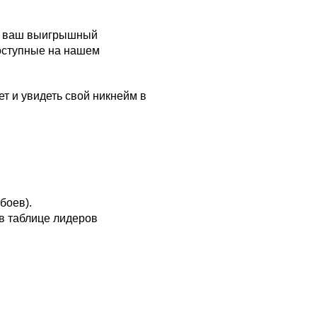
ли ваш выигрышный
доступные на нашем
т и увидеть свой никнейм в
боев).
 в таблице лидеров