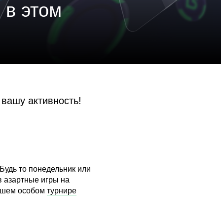
 в этом
 вашу активность!
 Будь то понедельник или
в азартные игры на
нашем особом
турнире