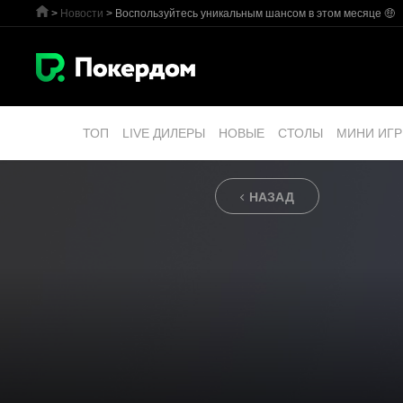
>
Новости
>
Воспользуйтесь уникальным шансом в этом месяце 🤑
ТОП
LIVE ДИЛЕРЫ
НОВЫЕ
СТОЛЫ
МИНИ ИГ
НАЗАД