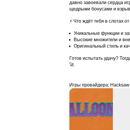
давно завоевали сердца иг
щедрыми бонусами и взрыв
⚡ Что ждёт тебя в слотах о
Уникальные функции и з
Высокие множители и вне
Оригинальный стиль и ка
Готов испытать удачу? Тог
🚀
Игры провайдера: Hacksaw