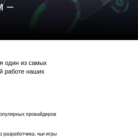
м –
я один из самых
й работе наших
 популярных провайдеров
 разработчика, чьи игры