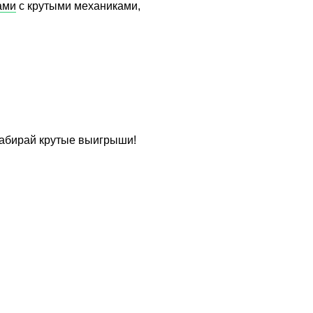
ами
с крутыми механиками,
абирай крутые выигрыши!