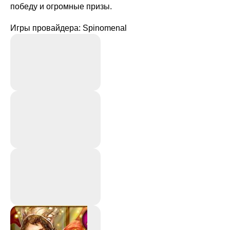
победу и огромные призы.
Игры провайдера: Spinomenal