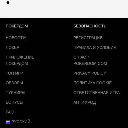
🔥
ПОКЕРДОМ
БЕЗОПАСНОСТЬ
НОВОСТИ
РЕГИСТРАЦИЯ
ПОКЕР
ПРАВИЛА И УСЛОВИЯ
ПРИЛОЖЕНИЕ
О НАС ⭐️
ПОКЕРДОМ
POKERDOM.COM
ТОП ИГР
PRIVACY POLICY
ОБЗОРЫ
ПОЛИТИКА COOKIE
ТУРНИРЫ
ОТВЕТСТВЕННАЯ ИГРА
БОНУСЫ
АНТИФРОД
FAQ
РУССКИЙ