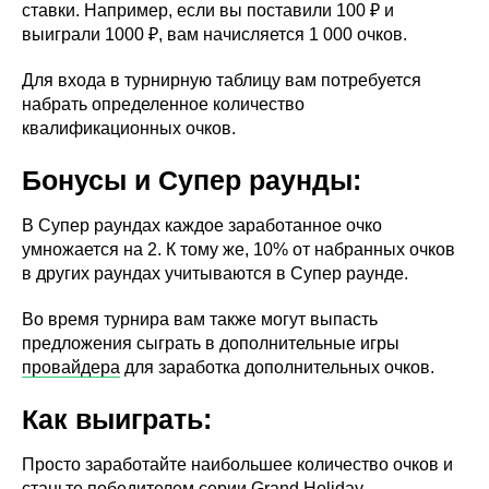
ставки. Например, если вы поставили 100 ₽ и
выиграли 1000 ₽, вам начисляется 1 000 очков.
Для входа в турнирную таблицу вам потребуется
набрать определенное количество
квалификационных очков.
Бонусы и Супер раунды:
В Супер раундах каждое заработанное очко
умножается на 2. К тому же, 10% от набранных очков
в других раундах учитываются в Супер раунде.
Во время турнира вам также могут выпасть
предложения сыграть в дополнительные игры
провайдера
для заработка дополнительных очков.
Как выиграть:
Просто заработайте наибольшее количество очков и
станьте победителем серии Grand Holiday