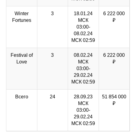
Winter
3
18.01.24
6 222 000
Fortunes
МСК
₽
03:00-
08.02.24
МСК 02:59
Festival of
3
08.02.24
6 222 000
Love
МСК
₽
03:00-
29.02.24
МСК 02:59
Всего
24
28.09.23
51 854 000
МСК
₽
03:00-
29.02.24
МСК 02:59