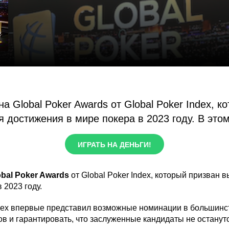
а Global Poker Awards от Global Poker Index, к
достижения в мире покера в 2023 году. В эт
ИГРАТЬ НА ДЕНЬГИ!
obal Poker Awards
от Global Poker Index, который призван
 2023 году.
Index впервые представил возможные номинации в большинст
ов и гарантировать, что заслуженные кандидаты не остану