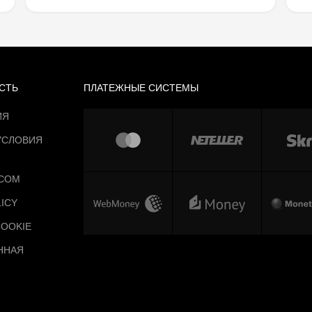
СТЬ
ПЛАТЕЖНЫЕ СИСТЕМЫ
ИЯ
УСЛОВИЯ
COM
LICY
OOKIE
ННАЯ