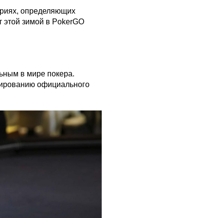
гориях, определяющих
т этой зимой в PokerGO
льным в мире покера.
рмированию официального