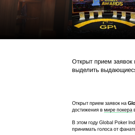
Открыт прием заявок н
выделить выдающиеся 
Открыт прием заявок на
Gl
достижения в
мире покера
в
В этом году Global Poker 
принимать голоса от фанат