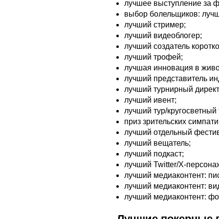
лучшее выступление за 
выбор болельщиков: лучш
лучший стример;
лучший видеоблогер;
лучший создатель коротко
лучший трофей;
лучшая инновация в живо
лучший представитель ин
лучший турнирный директ
лучший ивент;
лучший тур/кругосветный 
приз зрительских симпати
лучший отдельный фестив
лучший вещатель;
лучший подкаст;
лучший Twitter/X-персона
лучший медиаконтент: пи
лучший медиаконтент: ви
лучший медиаконтент: фо
Лучшие покерные 