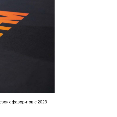
 своих фаворитов с 2023