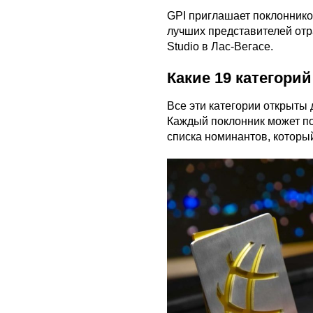
GPI приглашает поклоннико
лучших представителей отр
Studio в Лас-Вегасе.
Какие 19 категори
Все эти категории открыты 
Каждый поклонник может по
списка номинантов, которы