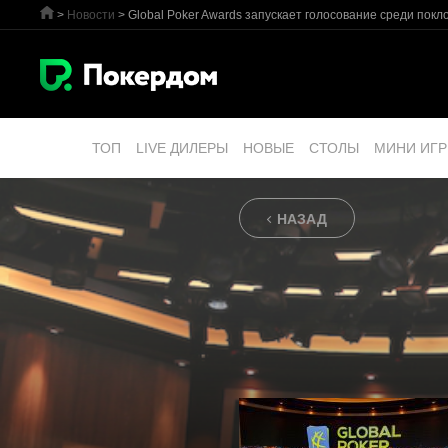
>
Новости
>
Global Poker Awards запускает голосование среди пок
ТОП
LIVE ДИЛЕРЫ
НОВЫЕ
СТОЛЫ
МИНИ ИГ
НАЗАД