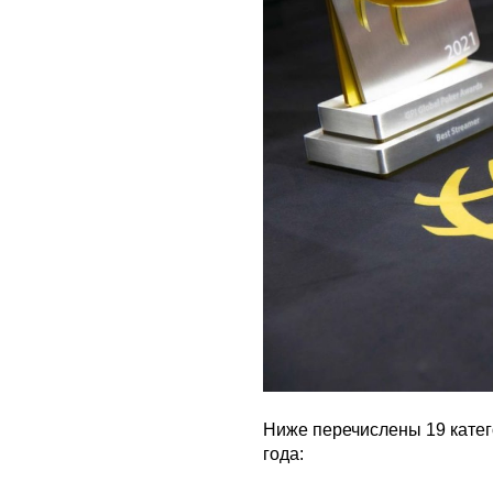
Ниже перечислены 19 катег
года: