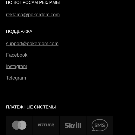
ПО ВОПРОСАМ РЕКЛАМЫ
reklama@pokerdom.com
ПОДДЕРЖКА
support@pokerdom.com
Facebook
Instagram
Telegram
ПЛАТЕЖНЫЕ СИСТЕМЫ