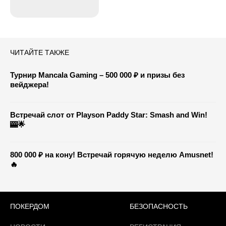
ЧИТАЙТЕ ТАКЖЕ
Турнир Mancala Gaming – 500 000 ₽ и призы без
вейджера!
Встречай слот от Playson Paddy Star: Smash and Win!
🎰🌟
800 000 ₽ на кону! Встречай горячую неделю Amusnet!
🔥
ПОКЕРДОМ
БЕЗОПАСНОСТЬ