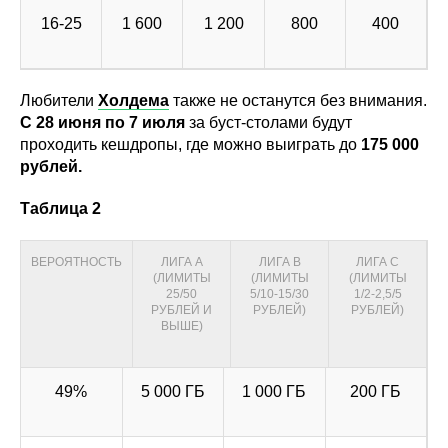
16-25
1 600
1 200
800
400
Любители
Холдема
также не останутся без внимания.
С 28 июня по 7 июля
за буст-столами будут
проходить кешдропы, где можно выиграть до
175 000
рублей.
Таблица 2
ВЕРОЯТНОСТЬ
ЛИГА А
ЛИГА B
ЛИГА С
(ЛИМИТЫ
(ЛИМИТЫ
(ЛИМИТЫ
25/50
5/10-15/30
1/2-2,5/5
РУБЛЕЙ И
РУБЛЕЙ)
РУБЛЕЙ)
ВЫШЕ)
49%
5 000 ГБ
1 000 ГБ
200 ГБ