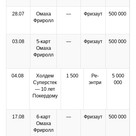
28.07
Омаха
—
Фризаут
500 000
Фриролл
03.08
5-карт
—
Фризаут
500 000
Омаха
Фриролл
04.08
Холдем
1 500
Ре-
5 000
Суперстек
энтри
000
— 10 лет
Покердому
17.08
6-карт
—
Фризаут
500 000
Омаха
Фриролл