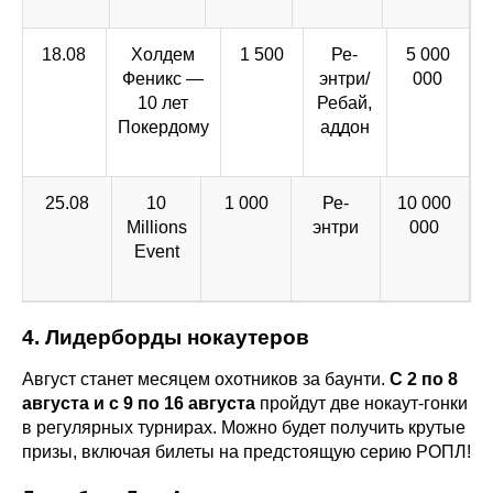
18.08
Холдем
1 500
Ре-
5 000
Феникс —
энтри/
000
10 лет
Ребай,
Покердому
аддон
25.08
10
1 000
Ре-
10 000
Millions
энтри
000
Event
4. Лидерборды нокаутеров
Август станет месяцем охотников за баунти.
С 2 по 8
августа и с 9 по 16 августа
пройдут две нокаут-гонки
в регулярных турнирах. Можно будет получить крутые
призы, включая билеты на предстоящую серию РОПЛ!