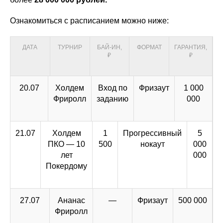
Ознакомиться с расписанием можно ниже:
ДАТА
ТУРНИР
БАЙ-ИН,
ФОРМАТ
ГАРАНТИЯ,
₽
₽
20.07
Холдем
Вход по
Фризаут
1 000
Фриролл
заданию
000
21.07
Холдем
1
Прогрессивный
5
ПКО — 10
500
нокаут
000
лет
000
Покердому
27.07
Ананас
—
Фризаут
500 000
Фриролл