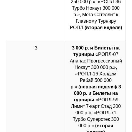
250 000 р.», «РОПЛ-36
Турбо Нокаут 300 000
р.», Мега Сателлит к
Главному Турниру
РОПЛ
(вторая неделя)
3
3 000 р. и Билеты на
турниры
«РОПЛ-07
Ананас Прогрессивный
Нокаут 300 000 р.»,
«РОПЛ-16 Холдем
Ребай 500 000
р.»
(первая неделя)/ 3
000 р. и Билеты на
турниры
«РОПЛ-59
Лимит 7-карт Стад 200
000 р.», «РОПЛ-71
Турбо Суперстек 300
000 р.»
(вторая