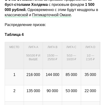
буст-столами Холдема
с призовым фондом
1 500
000 рублей.
Одновременно с этим будут кешдропы в
классической
и
Пятикарточной Омахе
.
Распределение призов:
Таблица 4
МЕСТО
ЛИГА А
ЛИГА В
ЛИГА С
ЛИГА D
50/100 ₽ И
15/30 —
5/10 —
1/2 —
ВЫШЕ
25/50 ₽
10/20 ₽
2,5/5 ₽
1
216 000
144 000
85 000
35 000
2
135 000
90 000
53 000
22 000