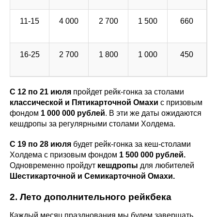
11-15
4 000
2 700
1 500
660
16-25
2 700
1 800
1 000
450
С 12 по 21 июля
пройдет рейк-гонка за столами
классической и Пятикарточной Омахи
с призовым
фондом
1 000 000 рублей
. В эти же даты ожидаются
кешдропы за регулярными столами Холдема.
С 19 по 28 июля
будет рейк-гонка за кеш-столами
Холдема с призовым фондом
1 500 000 рублей.
Одновременно пройдут
кешдропы
для любителей
Шестикарточной и Семикарточной Омахи.
2. Лето дополнительного рейкбека
Каждый месяц празднования мы будем завершать