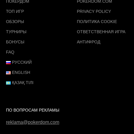
ПОКЕРДОМ
POKERDOM.COM
ТОП ИГР
PRIVACY POLICY
ОБЗОРЫ
ПОЛИТИКА COOKIE
ТУРНИРЫ
ОТВЕТСТВЕННАЯ ИГРА
БОНУСЫ
АНТИФРОД
FAQ
РУССКИЙ
ENGLISH
ҚАЗАҚ ТІЛІ
ПО ВОПРОСАМ РЕКЛАМЫ
reklama@pokerdom.com