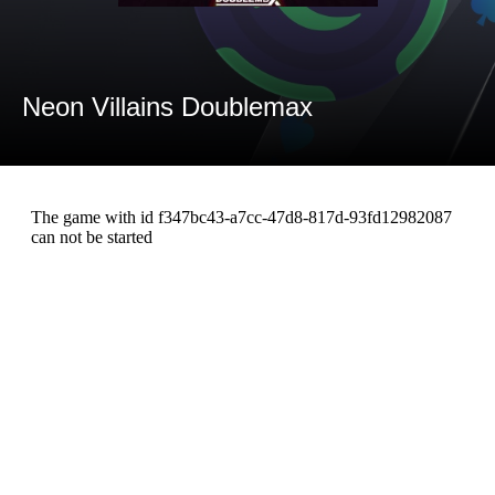
Neon Villains Doublemax