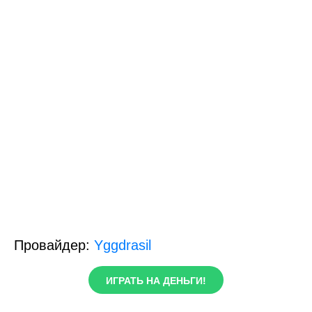
Провайдер:
Yggdrasil
ИГРАТЬ НА ДЕНЬГИ!