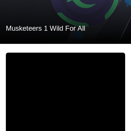
Musketeers 1 Wild For All