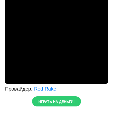
Провайдер:
Red Rake
ИГРАТЬ НА ДЕНЬГИ!