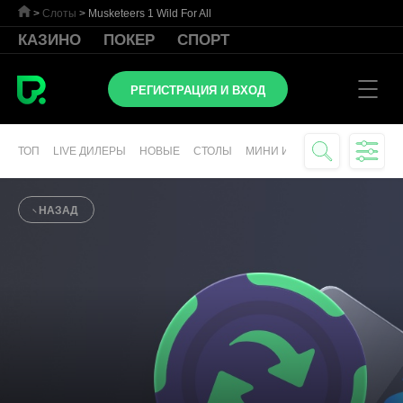
>
Слоты
>
Musketeers 1 Wild For All
КАЗИНО
ПОКЕР
СПОРТ
РЕГИСТРАЦИЯ И ВХОД
ТОП
LIVE ДИЛЕРЫ
НОВЫЕ
СТОЛЫ
МИНИ ИГРЫ
СЛОТЫ
ВИР
НАЗАД