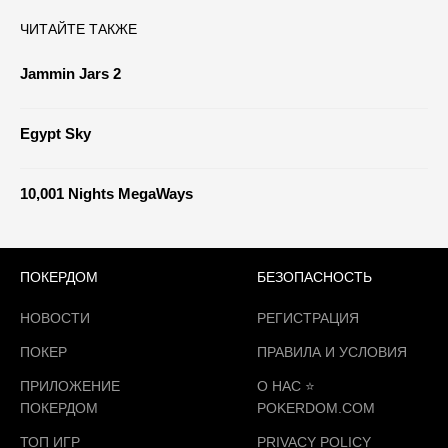
ЧИТАЙТЕ ТАКЖЕ
Jammin Jars 2
Egypt Sky
10,001 Nights MegaWays
ПОКЕРДОМ
БЕЗОПАСНОСТЬ
НОВОСТИ
РЕГИСТРАЦИЯ
ПОКЕР
ПРАВИЛА И УСЛОВИЯ
ПРИЛОЖЕНИЕ
О НАС ⭐️
ПОКЕРДОМ
POKERDOM.COM
ТОП ИГР
PRIVACY POLICY