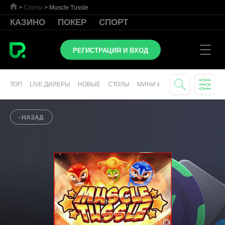
>
Слоты
>
Muscle Tussle
КАЗИНО
ПОКЕР
СПОРТ
РЕГИСТРАЦИЯ И ВХОД
ТОП
LIVE ДИЛЕРЫ
НОВЫЕ
СТОЛЫ
МИНИ ИГРЫ
СЛОТЫ
ВИР
НАЗАД