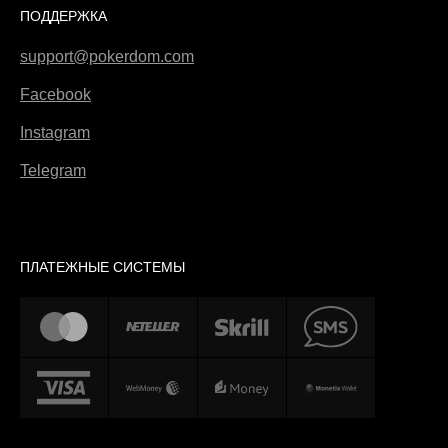
ПОДДЕРЖКА
support@pokerdom.com
Facebook
Instagram
Telegram
ПЛАТЕЖНЫЕ СИСТЕМЫ