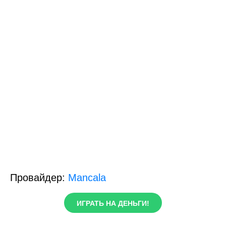
Провайдер:
Mancala
ИГРАТЬ НА ДЕНЬГИ!