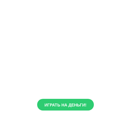
ИГРАТЬ НА ДЕНЬГИ!