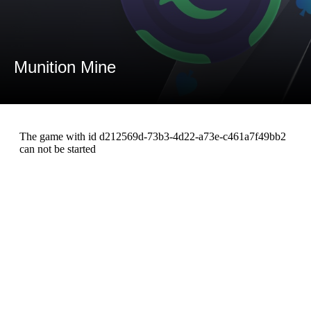
Munition Mine