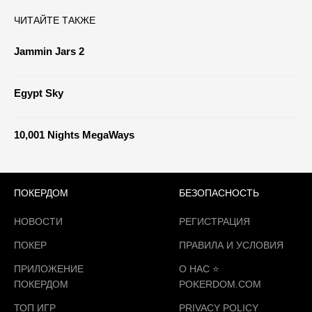
ЧИТАЙТЕ ТАКЖЕ
Jammin Jars 2
Egypt Sky
10,001 Nights MegaWays
ПОКЕРДОМ
БЕЗОПАСНОСТЬ
НОВОСТИ
РЕГИСТРАЦИЯ
ПОКЕР
ПРАВИЛА И УСЛОВИЯ
ПРИЛОЖЕНИЕ
О НАС ⭐️
ПОКЕРДОМ
POKERDOM.COM
ТОП ИГР
PRIVACY POLICY