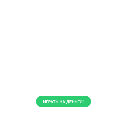
ИГРАТЬ НА ДЕНЬГИ!