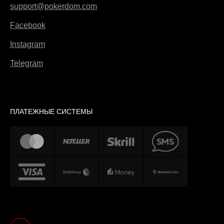
support@pokerdom.com
Facebook
Instagram
Telegram
ПЛАТЕЖНЫЕ СИСТЕМЫ