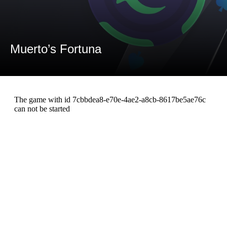
Muerto’s Fortuna