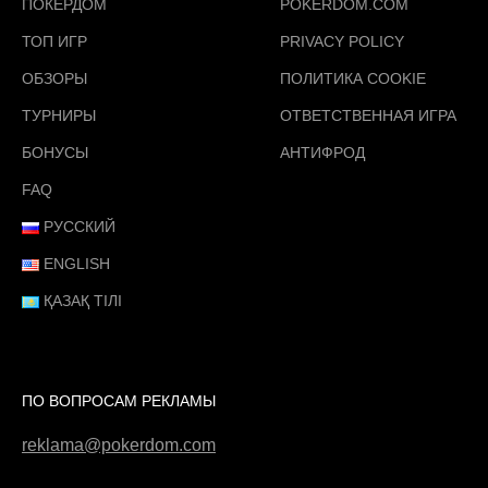
ПОКЕРДОМ
POKERDOM.COM
ТОП ИГР
PRIVACY POLICY
ОБЗОРЫ
ПОЛИТИКА COOKIE
ТУРНИРЫ
ОТВЕТСТВЕННАЯ ИГРА
БОНУСЫ
АНТИФРОД
FAQ
РУССКИЙ
ENGLISH
ҚАЗАҚ ТІЛІ
ПО ВОПРОСАМ РЕКЛАМЫ
reklama@pokerdom.com