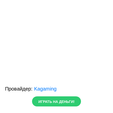
Провайдер:
Kagaming
ИГРАТЬ НА ДЕНЬГИ!