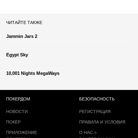
ЧИТАЙТЕ ТАКЖЕ
Jammin Jars 2
Egypt Sky
10,001 Nights MegaWays
ПОКЕРДОМ
БЕЗОПАСНОСТЬ
НОВОСТИ
РЕГИСТРАЦИЯ
ПОКЕР
ПРАВИЛА И УСЛОВИЯ
ПРИЛОЖЕНИЕ
О НАС ⭐️