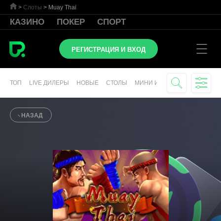
>
Слоты
>
Muay Thai
КАЗИНО
ПОКЕР
СПОРТ
РЕГИСТРАЦИЯ И ВХОД
ТОП
LIVE ДИЛЕРЫ
НОВЫЕ
СТОЛЫ
МИНИ ИГРЫ
СЛОТЫ
ВИР
НАЗАД