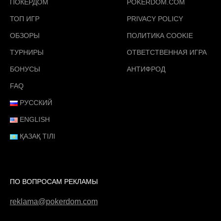
ПОКЕРДОМ
POKERDOM.COM
ТОП ИГР
PRIVACY POLICY
ОБЗОРЫ
ПОЛИТИКА COOKIE
ТУРНИРЫ
ОТВЕТСТВЕННАЯ ИГРА
БОНУСЫ
АНТИФРОД
FAQ
РУССКИЙ
ENGLISH
ҚАЗАҚ ТІЛІ
ПО ВОПРОСАМ РЕКЛАМЫ
reklama@pokerdom.com