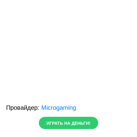
Провайдер:
Microgaming
ИГРАТЬ НА ДЕНЬГИ!