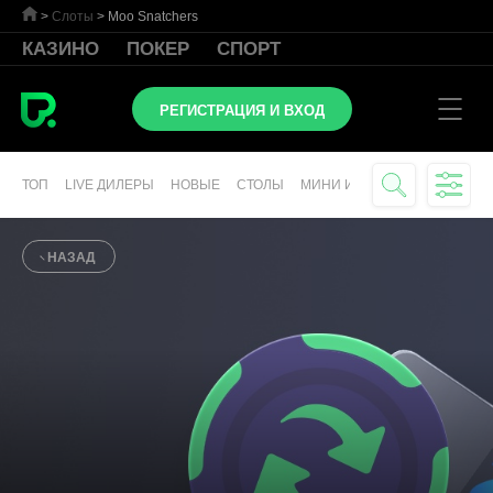
>
Слоты
>
Moo Snatchers
КАЗИНО
ПОКЕР
СПОРТ
РЕГИСТРАЦИЯ И ВХОД
ТОП
LIVE ДИЛЕРЫ
НОВЫЕ
СТОЛЫ
МИНИ ИГРЫ
СЛОТЫ
ВИР
НАЗАД