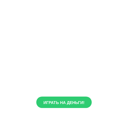
ИГРАТЬ НА ДЕНЬГИ!