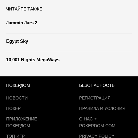
ЧИТАЙТЕ ТАКЖЕ
Jammin Jars 2
Egypt Sky
10,001 Nights MegaWays
ПОКЕРДОМ
БЕЗОПАСНОСТЬ
НОВОСТИ
РЕГИСТРАЦИЯ
ПОКЕР
ПРАВИЛА И УСЛОВИЯ
ПРИЛОЖЕНИЕ
О НАС ⭐️
ПОКЕРДОМ
POKERDOM.COM
ТОП ИГР
PRIVACY POLICY