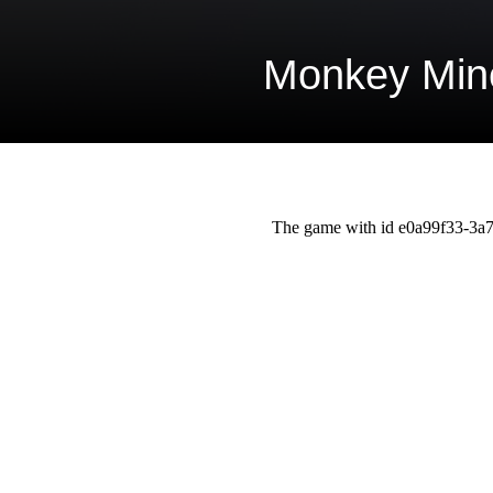
Monkey Min