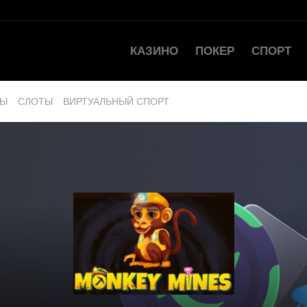
КАЗИНО
ПОКЕР
СПОРТ
РЫ
СЛОТЫ
ВИРТУАЛЬНЫЙ СПОРТ