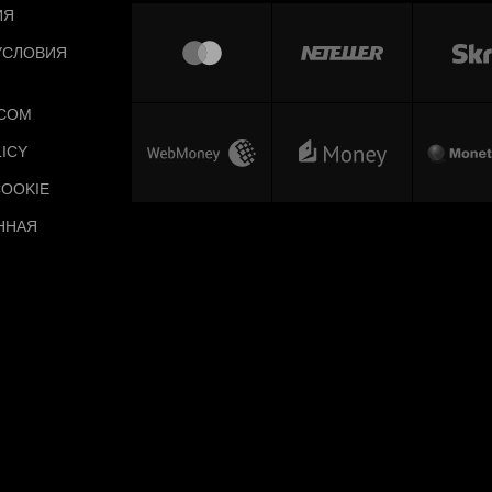
ИЯ
УСЛОВИЯ
COM
LICY
OOKIE
ННАЯ