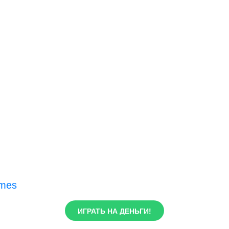
mes
ИГРАТЬ НА ДЕНЬГИ!