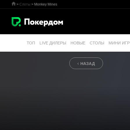
>
Слоты
>
Monkey Mines
ТОП
LIVE ДИЛЕРЫ
НОВЫЕ
СТОЛЫ
МИНИ ИГ
НАЗАД