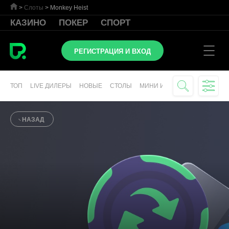
>
Слоты
>
Monkey Heist
КАЗИНО
ПОКЕР
СПОРТ
РЕГИСТРАЦИЯ И ВХОД
ТОП
LIVE ДИЛЕРЫ
НОВЫЕ
СТОЛЫ
МИНИ ИГРЫ
СЛОТЫ
ВИР
НАЗАД