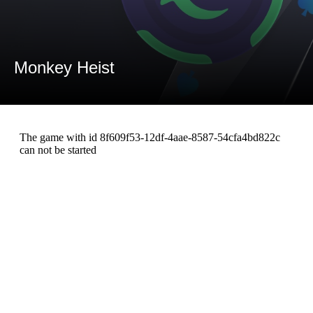
Monkey Heist