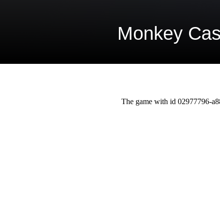
Monkey Ca