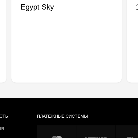
Egypt Sky
СТЬ
ПЛАТЕЖНЫЕ СИСТЕМЫ
ИЯ