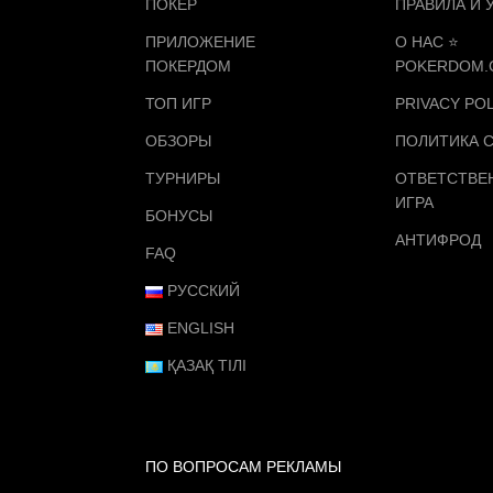
ПОКЕР
ПРАВИЛА И 
ПРИЛОЖЕНИЕ
О НАС ⭐️
ПОКЕРДОМ
POKERDOM.
ТОП ИГР
PRIVACY PO
ОБЗОРЫ
ПОЛИТИКА C
ТУРНИРЫ
ОТВЕТСТВЕ
ИГРА
БОНУСЫ
АНТИФРОД
FAQ
РУССКИЙ
ENGLISH
ҚАЗАҚ ТІЛІ
ПО ВОПРОСАМ РЕКЛАМЫ