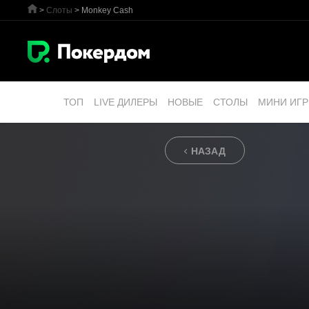
>
Слоты
>
Monkey Cash
ТОП
LIVE ДИЛЕРЫ
НОВЫЕ
СТОЛЫ
МИНИ ИГ
НАЗАД