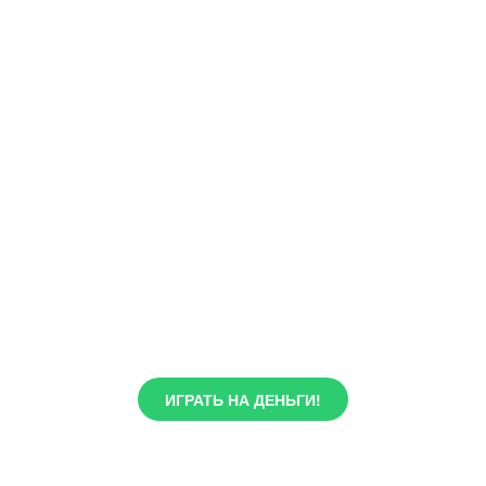
ИГРАТЬ НА ДЕНЬГИ!