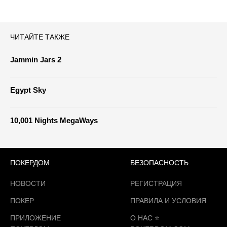
ЧИТАЙТЕ ТАКЖЕ
Jammin Jars 2
Egypt Sky
10,001 Nights MegaWays
ПОКЕРДОМ
БЕЗОПАСНОСТЬ
НОВОСТИ
РЕГИСТРАЦИЯ
ПОКЕР
ПРАВИЛА И УСЛОВИЯ
ПРИЛОЖЕНИЕ
О НАС ⭐️