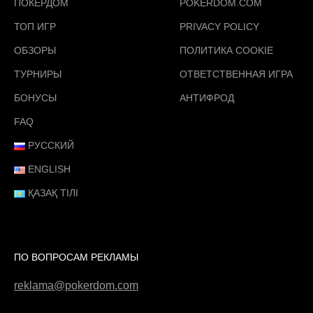
ПОКЕРДОМ
POKERDOM.COM
ТОП ИГР
PRIVACY POLICY
ОБЗОРЫ
ПОЛИТИКА COOKIE
ТУРНИРЫ
ОТВЕТСТВЕННАЯ ИГРА
БОНУСЫ
АНТИФРОД
FAQ
РУССКИЙ
ENGLISH
ҚАЗАҚ ТІЛІ
ПО ВОПРОСАМ РЕКЛАМЫ
reklama@pokerdom.com