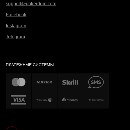
support@pokerdom.com
Facebook
Instagram
Telegram
ПЛАТЕЖНЫЕ СИСТЕМЫ