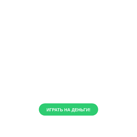
ИГРАТЬ НА ДЕНЬГИ!