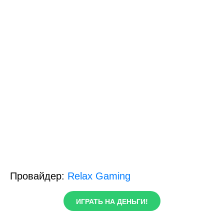
Провайдер:
Relax Gaming
ИГРАТЬ НА ДЕНЬГИ!