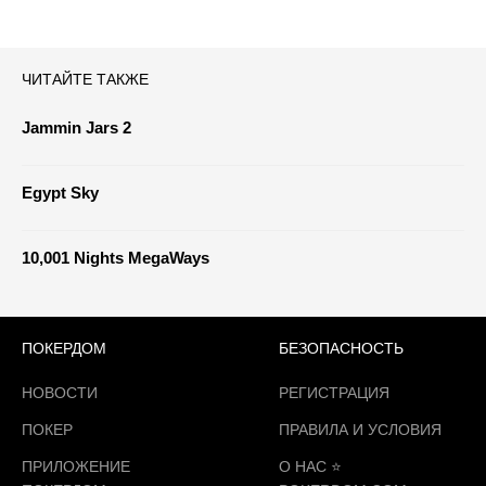
ЧИТАЙТЕ ТАКЖЕ
Jammin Jars 2
Egypt Sky
10,001 Nights MegaWays
ПОКЕРДОМ
БЕЗОПАСНОСТЬ
НОВОСТИ
РЕГИСТРАЦИЯ
ПОКЕР
ПРАВИЛА И УСЛОВИЯ
ПРИЛОЖЕНИЕ
О НАС ⭐️