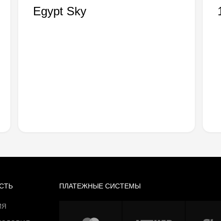
Egypt Sky
СТЬ
ПЛАТЕЖНЫЕ СИСТЕМЫ
ИЯ