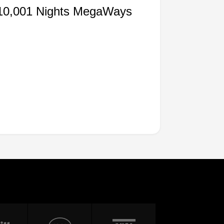
10,001 Nights MegaWays