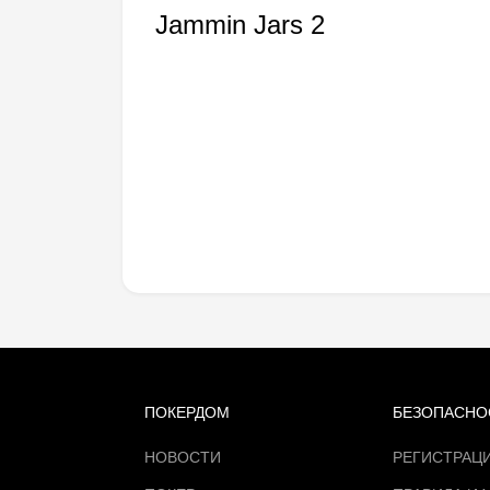
Jammin Jars 2
ПОКЕРДОМ
БЕЗОПАСНО
НОВОСТИ
РЕГИСТРАЦ