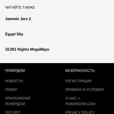
ЧИТАЙТЕ ТАКЖЕ
Jammin Jars 2
Egypt Sky
10,001 Nights MegaWays
ПОКЕРДОМ
БЕЗОПАСНОСТЬ
НОВОСТИ
РЕГИСТРАЦИЯ
ПОКЕР
ПРАВИЛА И УСЛОВИЯ
ПРИЛОЖЕНИЕ
О НАС ⭐️
ПОКЕРДОМ
POKERDOM.COM
ТОП ИГР
PRIVACY POLICY