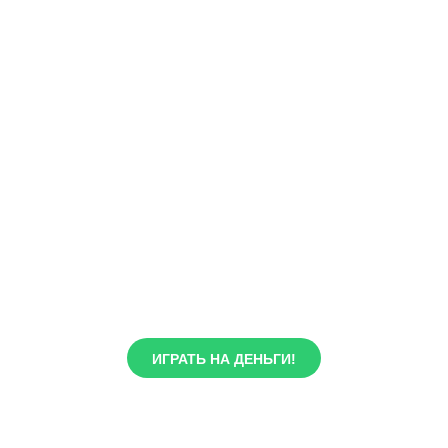
ИГРАТЬ НА ДЕНЬГИ!