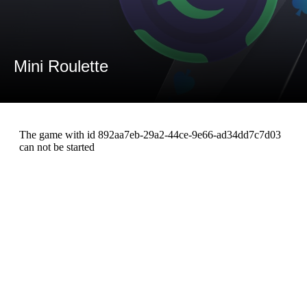
Mini Roulette