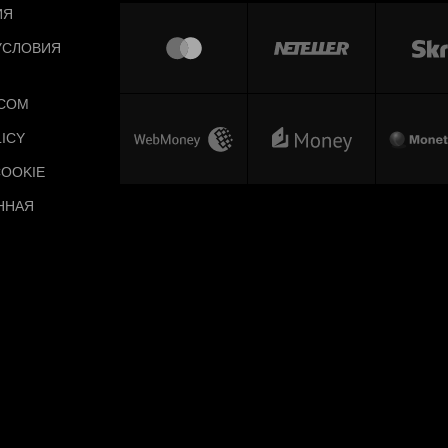
ИЯ
УСЛОВИЯ
COM
LICY
OOKIE
ННАЯ