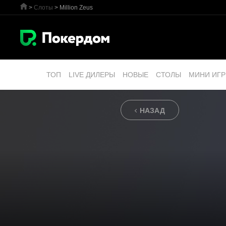
>
Слоты
>
Million Zeus
ТОП
LIVE ДИЛЕРЫ
НОВЫЕ
СТОЛЫ
МИНИ ИГ
НАЗАД