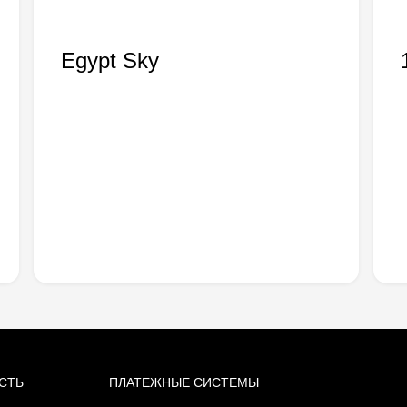
Egypt Sky
СТЬ
ПЛАТЕЖНЫЕ СИСТЕМЫ