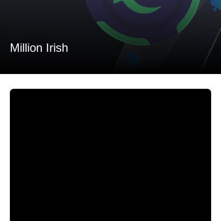
Million Irish