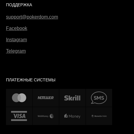
ПОДДЕРЖКА
support@pokerdom.com
Facebook
Instagram
Telegram
ПЛАТЕЖНЫЕ СИСТЕМЫ