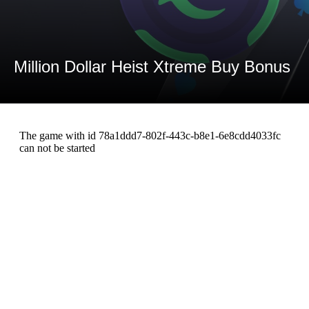
Million Dollar Heist Xtreme Buy Bonus