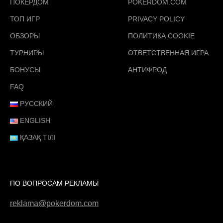
ПОКЕРДОМ
POKERDOM.COM
ТОП ИГР
PRIVACY POLICY
ОБЗОРЫ
ПОЛИТИКА COOKIE
ТУРНИРЫ
ОТВЕТСТВЕННАЯ ИГРА
БОНУСЫ
АНТИФРОД
FAQ
РУССКИЙ
ENGLISH
ҚАЗАҚ ТІЛІ
ПО ВОПРОСАМ РЕКЛАМЫ
reklama@pokerdom.com