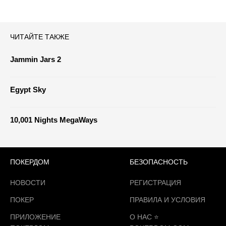
ЧИТАЙТЕ ТАКЖЕ
Jammin Jars 2
Egypt Sky
10,001 Nights MegaWays
ПОКЕРДОМ
БЕЗОПАСНОСТЬ
НОВОСТИ
РЕГИСТРАЦИЯ
ПОКЕР
ПРАВИЛА И УСЛОВИЯ
ПРИЛОЖЕНИЕ
О НАС ⭐️