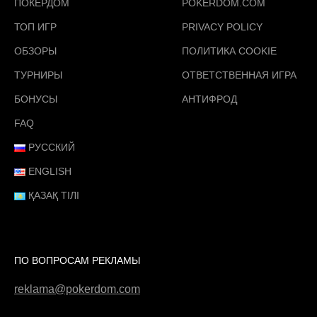
ПОКЕРДОМ
POKERDOM.COM
ТОП ИГР
PRIVACY POLICY
ОБЗОРЫ
ПОЛИТИКА COOKIE
ТУРНИРЫ
ОТВЕТСТВЕННАЯ ИГРА
БОНУСЫ
АНТИФРОД
FAQ
РУССКИЙ
ENGLISH
ҚАЗАҚ ТІЛІ
ПО ВОПРОСАМ РЕКЛАМЫ
reklama@pokerdom.com