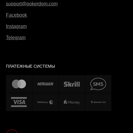
support@pokerdom.com
Facebook
Instagram
Telegram
ПЛАТЕЖНЫЕ СИСТЕМЫ