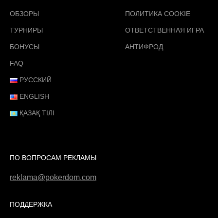
ОБЗОРЫ
ПОЛИТИКА COOKIE
ТУРНИРЫ
ОТВЕТСТВЕННАЯ ИГРА
БОНУСЫ
АНТИФРОД
FAQ
РУССКИЙ
ENGLISH
ҚАЗАҚ ТІЛІ
ПО ВОПРОСАМ РЕКЛАМЫ
reklama@pokerdom.com
ПОДДЕРЖКА