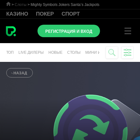
>
Слоты
>
Mighty Symbols Jokers Santa’s Jackpots
КАЗИНО
ПОКЕР
СПОРТ
РЕГИСТРАЦИЯ И ВХОД
ТОП
LIVE ДИЛЕРЫ
НОВЫЕ
СТОЛЫ
МИНИ ИГРЫ
СЛОТЫ
ВИР
НАЗАД