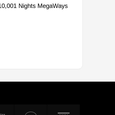
10,001 Nights MegaWays